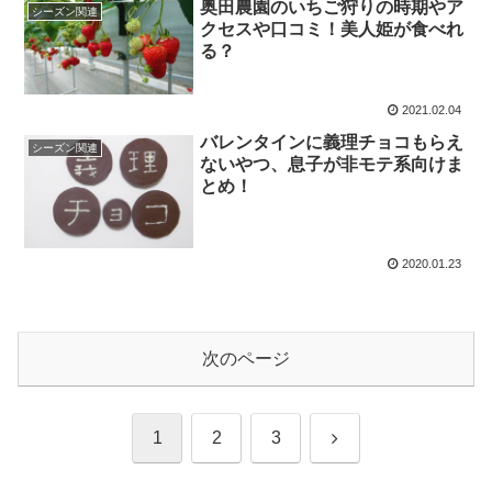
奥田農園のいちご狩りの時期やア
シーズン関連
クセスや口コミ！美人姫が食べれ
る？
2021.02.04
バレンタインに義理チョコもらえ
シーズン関連
ないやつ、息子が非モテ系向けま
とめ！
2020.01.23
次のページ
次
1
2
3
へ