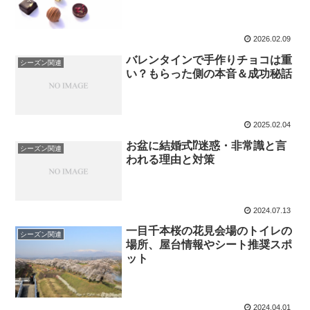
2026.02.09
バレンタインで手作りチョコは重
シーズン関連
い？もらった側の本音＆成功秘話
2025.02.04
お盆に結婚式⁉迷惑・非常識と言
シーズン関連
われる理由と対策
2024.07.13
一目千本桜の花見会場のトイレの
シーズン関連
場所、屋台情報やシート推奨スポ
ット
2024.04.01