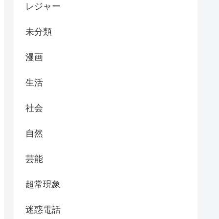
レジャー
未分類
漫画
生活
社会
自然
芸能
超常現象
迷惑電話